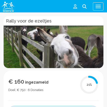
Men
Rally voor de ezeltjes
€ 160
ingezameld
21
%
Doel: € 750 · 6 Donaties