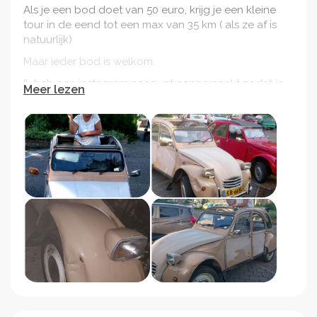
Als je een bod doet van 50 euro, krijg je een kleine
tour in de eend tot een max van 35 km ( als ze af is
natuurlijk)
Maar ieder bod is welkom.
Ik heb een instagram account aangemaakt zodat je
Meer lezen
kunt volgen wat er met het gedoneerde geld
gebeurd.
We hebben nodig oa:
-Ondelen zoals nieuw dak, nieuwe spatborden,
nieuwe achter deuren
-Alles moet geschuurd worden en/of gezandstraald
-auto verf
-nieuwe voorstoelen