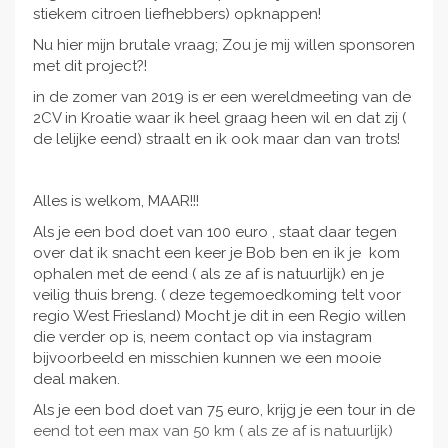
stiekem citroen liefhebbers) opknappen!
Nu hier mijn brutale vraag; Zou je mij willen sponsoren
met dit project?!
in de zomer van 2019 is er een wereldmeeting van de
2CV in Kroatie waar ik heel graag heen wil en dat zij (
de lelijke eend) straalt en ik ook maar dan van trots!
Alles is welkom, MAAR!!!
Als je een bod doet van 100 euro , staat daar tegen
over dat ik snacht een keer je Bob ben en ik je kom
ophalen met de eend ( als ze af is natuurlijk) en je
veilig thuis breng. ( deze tegemoedkoming telt voor
regio West Friesland) Mocht je dit in een Regio willen
die verder op is, neem contact op via instagram
bijvoorbeeld en misschien kunnen we een mooie
deal maken.
Als je een bod doet van 75 euro, krijg je een tour in de
eend tot een max van 50 km ( als ze af is natuurlijk)