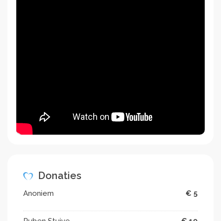
Donaties
Anoniem
€ 5
Ruben Stuive
€ 10