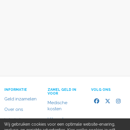
INFORMATIE
ZAMEL GELD IN
VOLG ONS
VOOR
Geld inzamelen
Medische
kosten
Over ons
Uitvaart
In het nieuws
Wij gebruiken cookies voor een optimale website-ervaring,
Rolstoelbus
analyse, en gerichte advertenties. Kies welke cookies je wilt