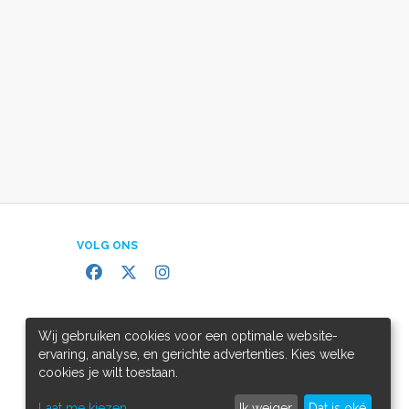
VOLG ONS
Wij gebruiken cookies voor een optimale website-
ervaring, analyse, en gerichte advertenties. Kies welke
cookies je wilt toestaan.
Laat me kiezen
Ik weiger
Dat is oké