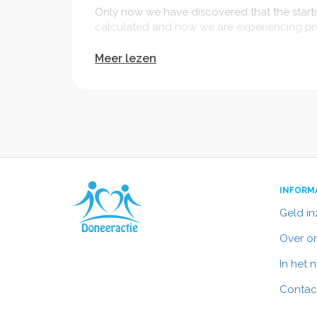
Only now we have discovered that the starti
calculated and now we are experiencing pr
Meer lezen
Would you like to help me with the idea that
that you have helped us with this so that w
Please donate what you can spare!
Donating is love! And share this post even 
INFORM
Thank you very much in advance!
Geld i
Over o
With tasteful greetings!
In het 
Mitchell Medina
Contac