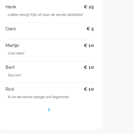
Henk
€ 25
Lekker bezig! Kijk uit naar de eerste distillatie!
Ciaro
€ 5
Martijn
€ 10
Cool idee!
Bert
€ 10
Succes!
Rick
€ 10
Ik zie de eerste oplage wel tegemoet
1