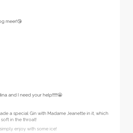
nog meer!😘
na and I need your help!!!!!!😬
made a special Gin with Madame Jeanette in it, which
soft in the throat!
 simply enjoy with some ice!