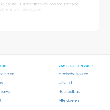
ng capital is higher than we had thought and
oblems with production.
 there will soon be a great gin on the market and
e can continue?
more!😘
ATIE
ZAMEL GELD IN VOOR
nzamelen
Medische kosten
ns
Uitvaart
nieuws
Rolstoelbus
t
Alle doelen