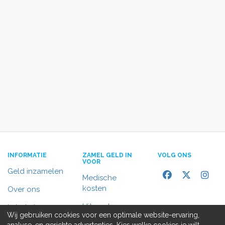
INFORMATIE
ZAMEL GELD IN
VOLG ONS
VOOR
Geld inzamelen
Medische
kosten
Over ons
Uitvaart
In het nieuws
Wij gebruiken cookies voor een optimale website-ervaring,
Rolstoelbus
analyse, en gerichte advertenties. Kies welke cookies je wilt