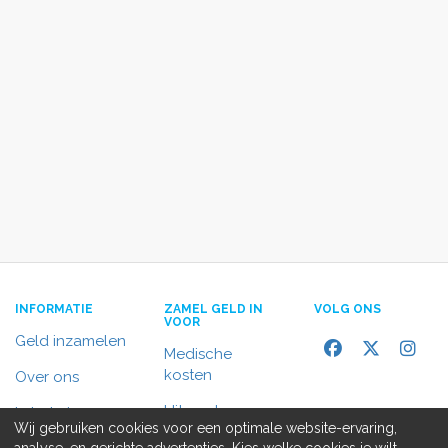
INFORMATIE
ZAMEL GELD IN
VOLG ONS
VOOR
Geld inzamelen
Medische
kosten
Over ons
Uitvaart
In het nieuws
Wij gebruiken cookies voor een optimale website-ervaring,
Rolstoelbus
analyse, en gerichte advertenties. Kies welke cookies je wilt