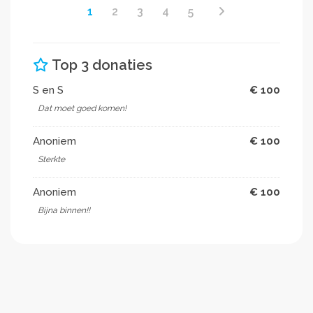
1
2
3
4
5
Top 3 donaties
S en S
€ 100
Dat moet goed komen!
Anoniem
€ 100
Sterkte
Anoniem
€ 100
Bijna binnen!!