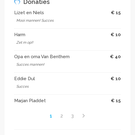
Donaties
Lizet en Niels
€ 15
Mooi mannen! Succes
Harm
€ 10
Zet m op!!
Opa en oma Van Benthem
€ 40
Succes mannen!
Eddie Dul
€ 10
Succes
Marjan Pladdet
€ 15
1
2
3