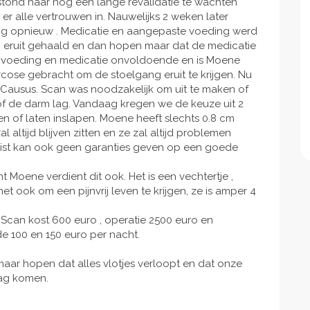
 stond haar nog een lange revalidatie te wachten
 alle vertrouwen in. Nauwelijks 2 weken later
g opnieuw . Medicatie en aangepaste voeding werd
 eruit gehaald en dan hopen maar dat de medicatie
de voeding en medicatie onvoldoende en is Moene
cose gebracht om de stoelgang eruit te krijgen. Nu
k Causus. Scan was noodzakelijk om uit te maken of
of de darm lag. Vandaag kregen we de keuze uit 2
n of laten inslapen. Moene heeft slechts 0.8 cm
 altijd blijven zitten en ze zal altijd problemen
list kan ook geen garanties geven op een goede
 Moene verdient dit ook. Het is een vechtertje ,
et ook om een pijnvrij leven te krijgen, ze is amper 4
. Scan kost 600 euro , operatie 2500 euro en
de 100 en 150 euro per nacht.
ar hopen dat alles vlotjes verloopt en dat onze
mag komen.