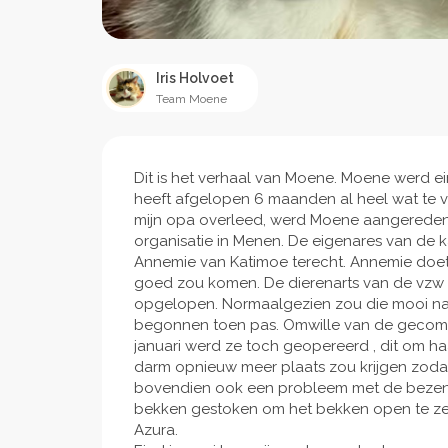
Iris Holvoet
Team Moene
Dit is het verhaal van Moene. Moene werd e
heeft afgelopen 6 maanden al heel wat te
mijn opa overleed, werd Moene aangereden
organisatie in Menen. De eigenares van de k
Annemie van Katimoe terecht. Annemie doet 
goed zou komen. De dierenarts van de vzw
opgelopen. Normaalgezien zou die mooi na
begonnen toen pas. Omwille van de gecomp
januari werd ze toch geopereerd , dit om 
darm opnieuw meer plaats zou krijgen zodat
bovendien ook een probleem met de bezenuw
bekken gestoken om het bekken open te ze
Azura.