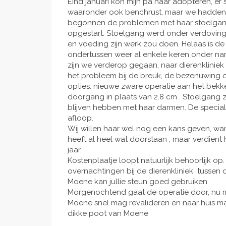
Eind januari kon mijn pa haar adopteren, er
waaronder ook benchrust, maar we hadden er
begonnen de problemen met haar stoelgan
opgestart. Stoelgang werd onder verdoving
en voeding zijn werk zou doen. Helaas is 
ondertussen weer al enkele keren onder nar
zijn we verderop gegaan, naar dierenklinie
het probleem bij de breuk, de bezenuwing 
opties: nieuwe zware operatie aan het bekke
doorgang in plaats van 2.8 cm . Stoelgang zal
blijven hebben met haar darmen. De specia
afloop.
Wij willen haar wel nog een kans geven, want
heeft al heel wat doorstaan , maar verdient h
jaar.
Kostenplaatje loopt natuurlijk behoorlijk op
overnachtingen bij de dierenkliniek tussen 
Moene kan jullie steun goed gebruiken.
Morgenochtend gaat de operatie door, nu ma
Moene snel mag revalideren en naar huis 
dikke poot van Moene