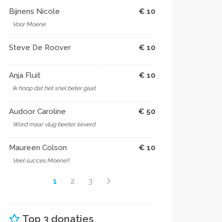
Bijnens Nicole
€ 10
Voor Moene
Steve De Roover
€ 10
Anja Fluit
€ 10
Ik hoop dat het snel beter gaat
Audoor Caroline
€ 50
Word maar vlug beeter lieverd
Maureen Colson
€ 10
Veel succes Moene!!
1
2
3
Top 3 donaties