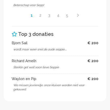
Beterschap voor Sepp!
1
2
3
4
5
Top 3 donaties
Bjorn Sail
€ 200
wordt maar weer snel de oude seppie....
Richard Amelh
€ 200
Sterkte get well soon lieve Seppie
Waylon en Pip
€ 200
We missen je.vriendje. onze kluiven worden niet voor
gekauwd.