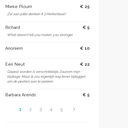
Mieke Ploum
€ 25
Zal aan jullie denken 8 3 Herkenbaar!
Richard
€ 5
What doesn't kill you makes you stronger.
Anoniem
€ 10
Een Neut
€ 22
Gepest worden is verschrikkelijk. Daarom mijn
bijdrage. Maar ik zou eigenlijk nog liever bijleggen
om de pesters aan te pakken.
Barbara Arends
€ 5
1
2
3
4
5