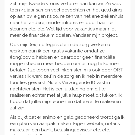
zelf mijn tweede vrouw verloren aan kanker. Ze was
toen 41 jaar samen veel gevochten en het geld ging
op aan bv. eigen risico, reizen van het ene ziekenhuis
naar het andere, minder inkomsten door haar te
steunen etc. etc. Wel tijd voor vakanties maar niet
meer de financiële middelen. Vandaar mijn project.
Ook mijn (ex) collega's die in de zorg werken of
werkten gun ik een gratis vakantie omdat ze
(long)covid hebben en daardoor geen financiële
mogelijkheden meer hebben om dit nog te kunnen
betalen ( ze lopen veel inkomsten mis ook door ORT
verlies ) Ik werk zelf in de zorg en ik heb in meerdere
functies gewerkt. Nu als Verzorgende IG vast in
nachtdiensten. Het is een uitdaging om dit te
realiseren echter met al jullie hulp moet dit lukken. Ik
hoop dat jullie mij steunen en dat e.e.a. te realiseren
zal zijn.
Als blijkt dat er animo en geld gedoneerd wordt ga ik
een plan van aanpak maken. Eigen website, notaris,
makelaar, een bank, belastingadviseur etc. etc.