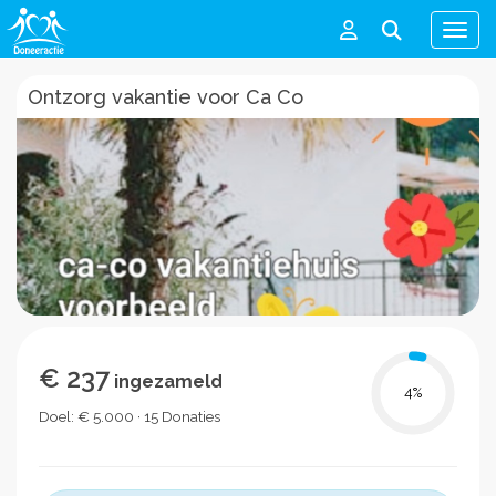
Men
Ontzorg vakantie voor Ca Co
€ 237
ingezameld
4
%
Doel: € 5.000 · 15 Donaties