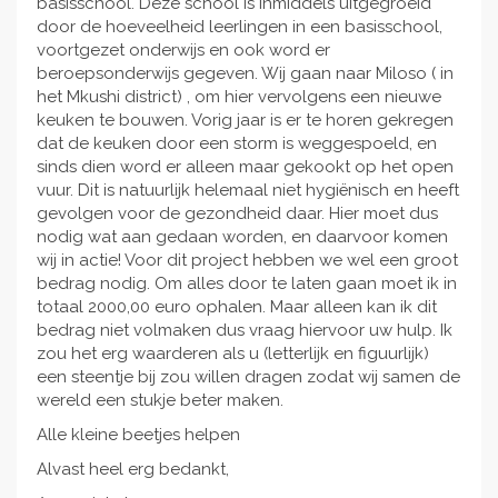
basisschool. Deze school is inmiddels uitgegroeid
door de hoeveelheid leerlingen in een basisschool,
voortgezet onderwijs en ook word er
beroepsonderwijs gegeven. Wij gaan naar Miloso ( in
het Mkushi district) , om hier vervolgens een nieuwe
keuken te bouwen. Vorig jaar is er te horen gekregen
dat de keuken door een storm is weggespoeld, en
sinds dien word er alleen maar gekookt op het open
vuur. Dit is natuurlijk helemaal niet hygiënisch en heeft
gevolgen voor de gezondheid daar. Hier moet dus
nodig wat aan gedaan worden, en daarvoor komen
wij in actie! Voor dit project hebben we wel een groot
bedrag nodig. Om alles door te laten gaan moet ik in
totaal 2000,00 euro ophalen. Maar alleen kan ik dit
bedrag niet volmaken dus vraag hiervoor uw hulp. Ik
zou het erg waarderen als u (letterlijk en figuurlijk)
een steentje bij zou willen dragen zodat wij samen de
wereld een stukje beter maken.
Alle kleine beetjes helpen
Alvast heel erg bedankt,