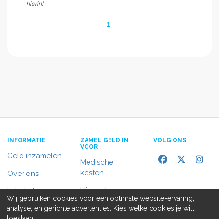
hierin!
1
INFORMATIE
ZAMEL GELD IN
VOLG ONS
VOOR
Geld inzamelen
Medische
kosten
Over ons
Uitvaart
In het nieuws
Wij gebruiken cookies voor een optimale website-ervaring,
Rolstoelbus
analyse, en gerichte advertenties. Kies welke cookies je wilt
Contact
toestaan.