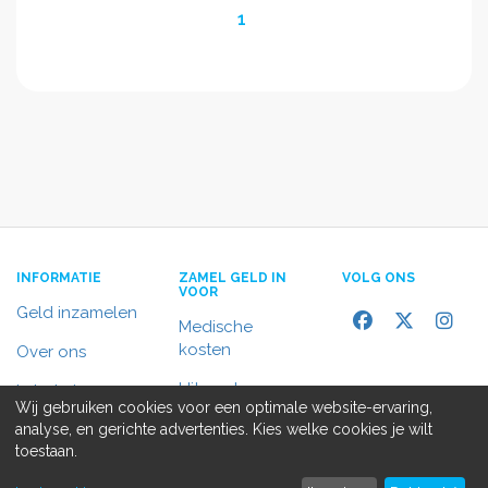
1
INFORMATIE
ZAMEL GELD IN
VOLG ONS
VOOR
Geld inzamelen
Medische
kosten
Over ons
Uitvaart
In het nieuws
Wij gebruiken cookies voor een optimale website-ervaring,
Rolstoelbus
analyse, en gerichte advertenties. Kies welke cookies je wilt
Contact
toestaan.
Alle doelen