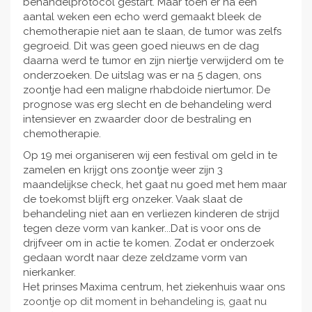
behandelprotocol gestart. Maar toen er na een
aantal weken een echo werd gemaakt bleek de
chemotherapie niet aan te slaan, de tumor was zelfs
gegroeid. Dit was geen goed nieuws en de dag
daarna werd te tumor en zijn niertje verwijderd om te
onderzoeken. De uitslag was er na 5 dagen, ons
zoontje had een maligne rhabdoide niertumor. De
prognose was erg slecht en de behandeling werd
intensiever en zwaarder door de bestraling en
chemotherapie.
Op 19 mei organiseren wij een festival om geld in te
zamelen en krijgt ons zoontje weer zijn 3
maandelijkse check, het gaat nu goed met hem maar
de toekomst blijft erg onzeker. Vaak slaat de
behandeling niet aan en verliezen kinderen de strijd
tegen deze vorm van kanker...Dat is voor ons de
drijfveer om in actie te komen. Zodat er onderzoek
gedaan wordt naar deze zeldzame vorm van
nierkanker.
Het prinses Maxima centrum, het ziekenhuis waar ons
zoontje op dit moment in behandeling is, gaat nu