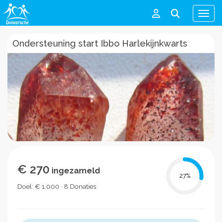
Men
Ondersteuning start Ibbo Harlekijnkwarts
€ 270
ingezameld
27
%
Doel: € 1.000 · 8 Donaties