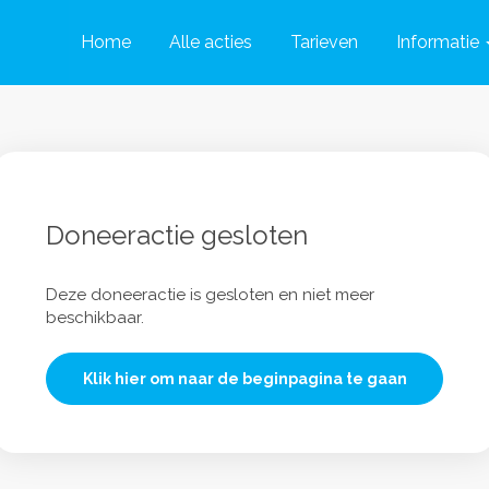
Home
Alle acties
Tarieven
Informatie
Doneeractie gesloten
Deze doneeractie is gesloten en niet meer
beschikbaar.
Klik hier om naar de beginpagina te gaan