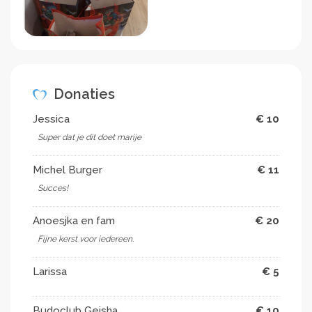
Donaties
Jessica
€ 10
Super dat je dit doet marije
Michel Burger
€ 11
Succes!
Anoesjka en fam
€ 20
Fijne kerst voor iedereen.
Larissa
€ 5
Budoclub Geisha
€ 10