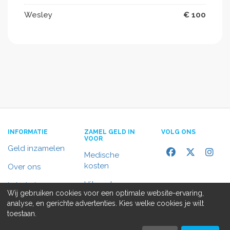
Wesley
€ 100
INFORMATIE
ZAMEL GELD IN
VOLG ONS
VOOR
Geld inzamelen
Medische
kosten
Over ons
Uitvaart
In het nieuws
Wij gebruiken cookies voor een optimale website-ervaring,
Rolstoelbus
analyse, en gerichte advertenties. Kies welke cookies je wilt
Contact
toestaan.
Alle doelen