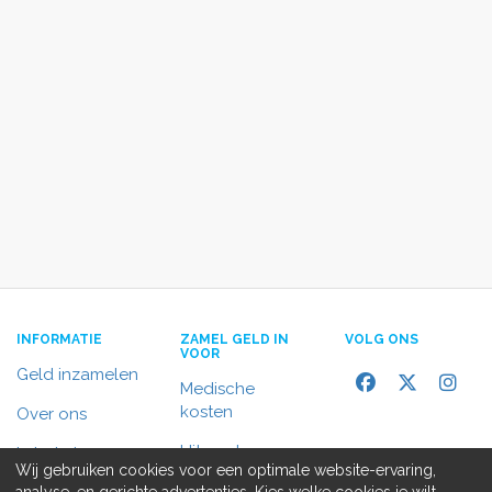
INFORMATIE
ZAMEL GELD IN
VOLG ONS
VOOR
Geld inzamelen
Medische
kosten
Over ons
Uitvaart
In het nieuws
Wij gebruiken cookies voor een optimale website-ervaring,
Rolstoelbus
analyse, en gerichte advertenties. Kies welke cookies je wilt