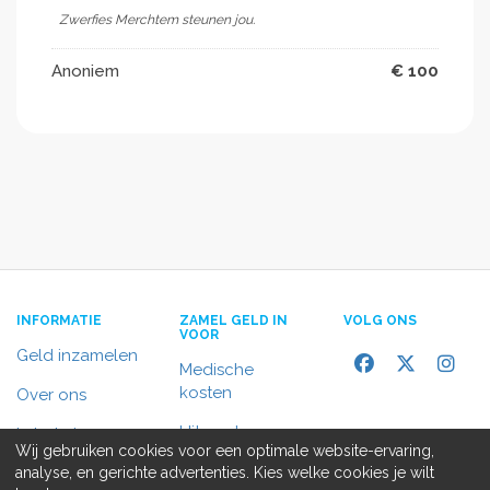
Zwerfies Merchtem steunen jou.
Anoniem
€ 100
INFORMATIE
ZAMEL GELD IN
VOLG ONS
VOOR
Geld inzamelen
Medische
kosten
Over ons
Uitvaart
In het nieuws
Wij gebruiken cookies voor een optimale website-ervaring,
Rolstoelbus
analyse, en gerichte advertenties. Kies welke cookies je wilt
Contact