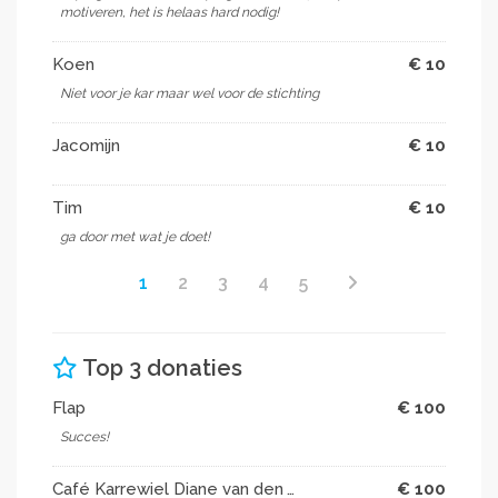
motiveren, het is helaas hard nodig!
Wauw! Hoe snel dat het streefbedrag gehaald is!
Dank aan alle gulle gevers en 'Flap' in het bijzonder.
Koen
€ 10
😘dankjulliewel.
Niet voor je kar maar wel voor de stichting
Waardering voor Zwerfinator
Niet alleen de bolderkar blijkt ontvreemd. Dirk had er
Jacomijn
€ 10
andere kostbaarheden in zitten dus alle extra's
beschouw ik als een teken van waardering voor zijn
werk en een pleister op de wond voor alle
Tim
€ 10
ontvreemde goederen (inclusief enkele verzamelde
ga door met wat je doet!
statiegeld flesjes).
1
2
3
4
5
Doneren is mogelijk tot 6 augustus.
Top 3 donaties
Flap
€ 100
Succes!
Café Karrewiel Diane van den Wijngaerde
€ 100