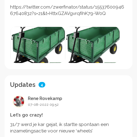
https://twitter.com/zwerfinator/status/15537600946
67640832?s=21&t=HttxGZAVgvrqfihK79-W0Q
Updates
4
Rene Rovekamp
07-08-2022 09:52
Let’s go crazy!
31/7 werd je kar gejat, ik startte spontaan een
inzamelingsactie voor nieuwe ‘wheels’