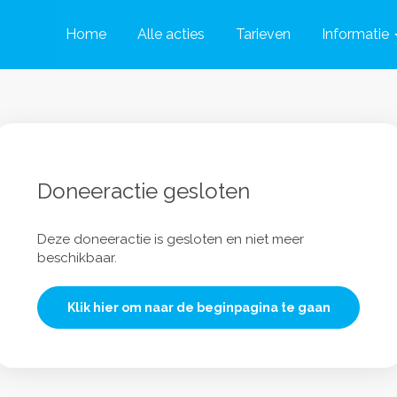
Home
Alle acties
Tarieven
Informatie
Doneeractie gesloten
Deze doneeractie is gesloten en niet meer
beschikbaar.
Klik hier om naar de beginpagina te gaan