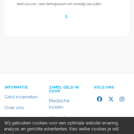
Veel succes, zeer behulpzaam en moedig van jullie
1
INFORMATIE
ZAMEL GELD IN
VOLG ONS
VOOR
Geld inzamelen
Medische
kosten
Over ons
Uitvaart
In het nieuws
Wij gebruiken cookies voor een optimale website-ervaring,
Rolstoelbus
analyse, en gerichte advertenties. Kies welke cookies je wilt
Contact