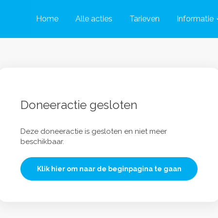
Home
Alle acties
Tarieven
Informatie
Doneeractie gesloten
Deze doneeractie is gesloten en niet meer
beschikbaar.
Klik hier om naar de beginpagina te gaan