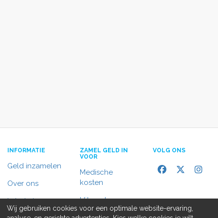
INFORMATIE
ZAMEL GELD IN
VOLG ONS
VOOR
Geld inzamelen
Medische
kosten
Over ons
Uitvaart
In het nieuws
Wij gebruiken cookies voor een optimale website-ervaring,
Rolstoelbus
analyse, en gerichte advertenties. Kies welke cookies je wilt