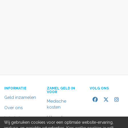
INFORMATIE
ZAMEL GELD IN
VOLG ONS
VOOR
Geld inzamelen
Medische
kosten
Over ons
Uitvaart
In het nieuws
Wij gebruiken cookies voor een optimale website-ervaring,
Rolstoelbus
analyse, en gerichte advertenties. Kies welke cookies je wilt