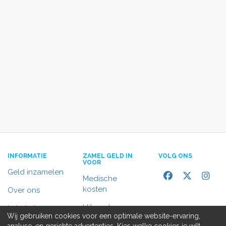
INFORMATIE
ZAMEL GELD IN
VOLG ONS
VOOR
Geld inzamelen
Medische
kosten
Over ons
Uitvaart
In het nieuws
Wij gebruiken cookies voor een optimale website-ervaring,
Rolstoelbus
analyse, en gerichte advertenties. Kies welke cookies je wilt