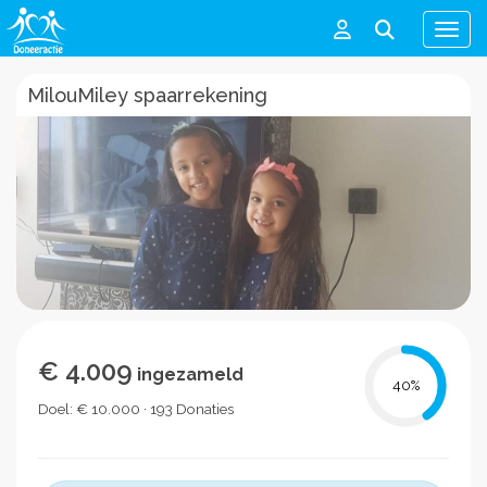
Men
MilouMiley spaarrekening
€ 4.009
ingezameld
40
%
Doel: € 10.000 · 193 Donaties