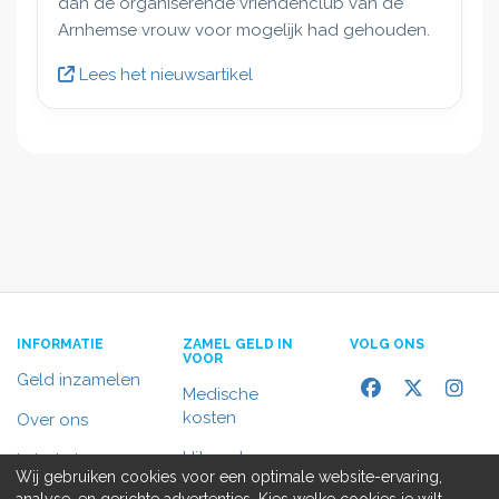
dan de organiserende vriendenclub van de
Arnhemse vrouw voor mogelijk had gehouden.
Lees het nieuwsartikel
INFORMATIE
ZAMEL GELD IN
VOLG ONS
VOOR
Geld inzamelen
Medische
kosten
Over ons
Uitvaart
In het nieuws
Wij gebruiken cookies voor een optimale website-ervaring,
Rolstoelbus
analyse, en gerichte advertenties. Kies welke cookies je wilt