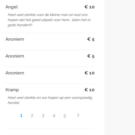
Angel
€ 10
Heel veel sterkte voor de kleine man en laat ons
hopen dat het goed uitpakt voor hem... laten het in
gods handen!!!
Anoniem
€ 5
Anoniem
€ 5
Anoniem
€ 10
Kramp
€ 10
Heel veel sterkte en we hopen op een voorspoedig
herstel
1
2
3
4
5