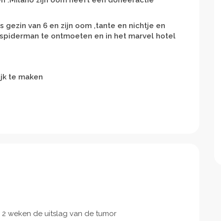
n .Milano zijn oom heeft een doneeractie
s gezin van 6 en zijn oom ,tante en nichtje en
 spiderman te ontmoeten en in het marvel hotel
ijk te maken
er 2 weken de uitslag van de tumor