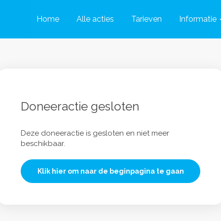
Home
Alle acties
Tarieven
Informatie
Doneeractie gesloten
Deze doneeractie is gesloten en niet meer
beschikbaar.
Klik hier om naar de beginpagina te gaan