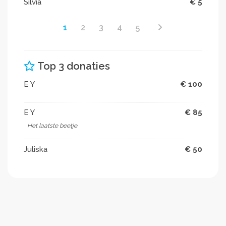
Silvia
€ 5
1
2
3
4
5
Top 3 donaties
E Y
€ 100
E Y
€ 85
Het laatste beetje
Juliska
€ 50