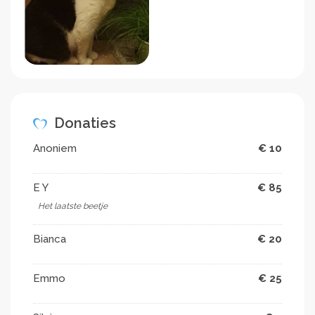
Donaties
Anoniem
€ 10
E Y
€ 85
Het laatste beetje
Bianca
€ 20
Emmo
€ 25