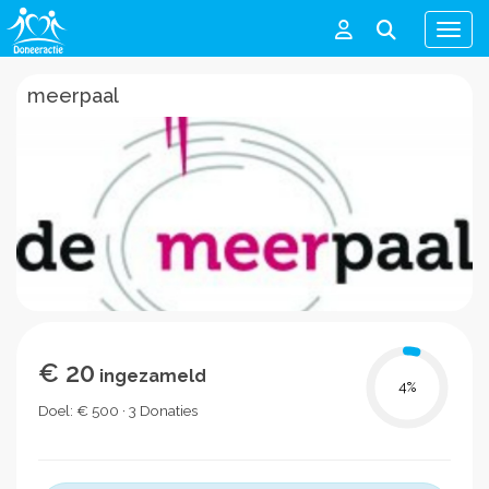
Men
meerpaal
€ 20
ingezameld
4
%
Doel: € 500 · 3 Donaties