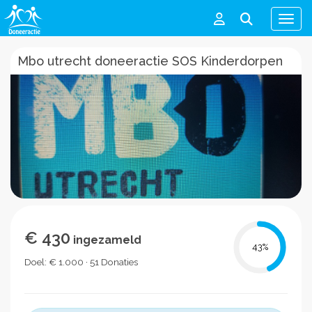
Men
Mbo utrecht doneeractie SOS Kinderdorpen
€ 430
ingezameld
43
%
Doel: € 1.000 · 51 Donaties