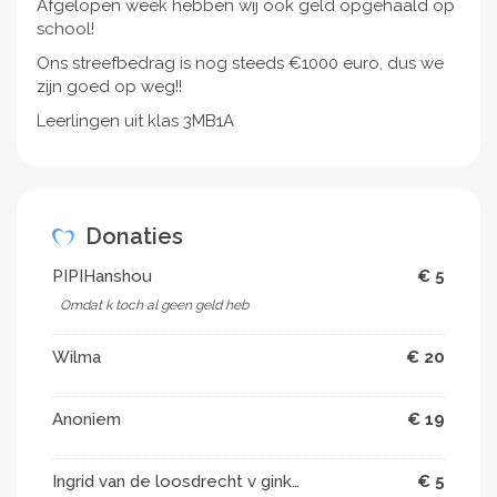
Afgelopen week hebben wij ook geld opgehaald op
school!
Ons streefbedrag is nog steeds €1000 euro, dus we
zijn goed op weg!!
Leerlingen uit klas 3MB1A
Donaties
PIPIHanshou
€ 5
Omdat k toch al geen geld heb
Wilma
€ 20
Anoniem
€ 19
Ingrid van de loosdrecht v ginkel
€ 5