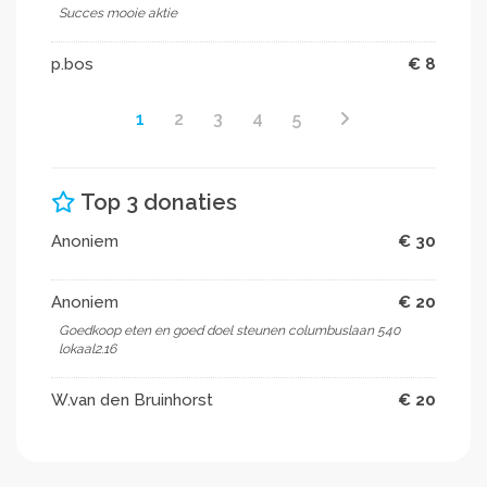
Succes mooie aktie
p.bos
€ 8
1
2
3
4
5
Top 3 donaties
Anoniem
€ 30
Anoniem
€ 20
Goedkoop eten en goed doel steunen columbuslaan 540
lokaal2.16
W.van den Bruinhorst
€ 20