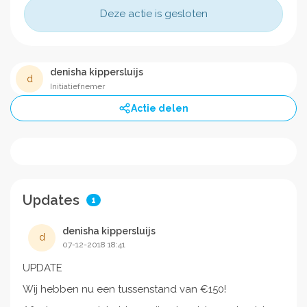
Deze actie is gesloten
denisha kippersluijs
d
Initiatiefnemer
Actie delen
Updates
1
denisha kippersluijs
d
07-12-2018 18:41
UPDATE
Wij hebben nu een tussenstand van €150!