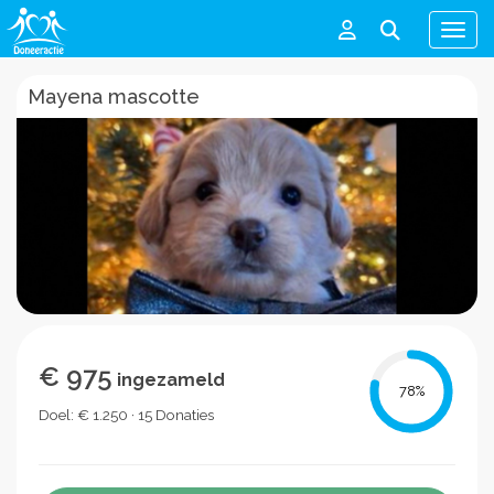
Men
Mayena mascotte
€ 975
ingezameld
78
%
Doel: € 1.250 · 15 Donaties