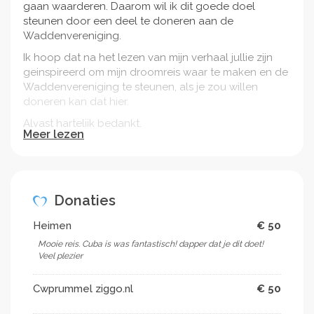
gaan waarderen. Daarom wil ik dit goede doel
steunen door een deel te doneren aan de
Waddenvereniging.
Ik hoop dat na het lezen van mijn verhaal jullie zijn
geinspireerd om mijn droomreis waar te maken en de
Waddenvereniging te steunen, als je zou willen
doneren kan dat hier.
Alvast hartelijk bedankt,
Meer lezen
Marit van Dasselaar
#masterskip #wereldreisonderschooltijd
#waddenvereniging
Donaties
Heimen
€ 50
Mooie reis. Cuba is was fantastisch! dapper dat je dit doet!
Veel plezier
Cwprummel ziggo.nl
€ 50