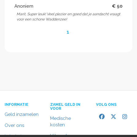
Anoniem
€ 50
Marit, Super leuk! Veel plezier en goed dat je aandacht vraagt
voor een schone Waddenzee!
1
INFORMATIE
ZAMEL GELD IN
VOLG ONS
VOOR
Geld inzamelen
Medische
kosten
Over ons
Uitvaart
In het nieuws