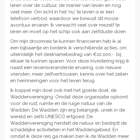
leren over de cultuur, de manier van leven en nog
veel meer. Om echt in het 'nu' te leven is er een
telefoon verbod, waardoor we bewust dit mooie
avontuur ervaren. Ik verwacht veel over mezelf te
leren en moet op het schip ook aan zelfstudie doen.
Om mijn droomreis te kunnen financieren heb ik al
een bijbaantje en bedenk ik verschillende acties, om
uiteindelijk het deelnamebedrag van €10.000,- bij
elkaar te kunnen sparen. Voor deze investering krijg ik
naast een levensveranderde ervaring, ook nieuwe
vrienden, meer zelfvertrouwen, kennis over het zeilen
en herinneringen voor het leven terug.
Ik koppel mijn doel ook met het goede doel, de
Waddenvereniging. Omdat deze organisatie opkomt
voor de rust, ruimte en de ruige natuur van de
Wadden. De Wadden zijn erg belangrijk, uniek in de
wereld en zelfs UNESCO erfgoed. De
Waddenvereniging herstelt de natuur en bestrijdt de
schadelijke activiteiten in het Waddengebied. En
omdat ik deze reis ga maken ben ik de Wadden meer