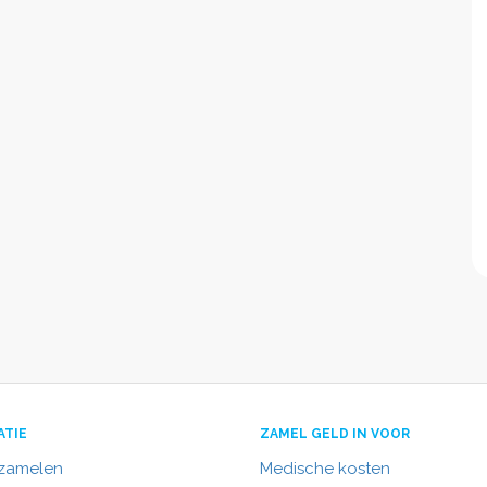
ATIE
ZAMEL GELD IN VOOR
nzamelen
Medische kosten