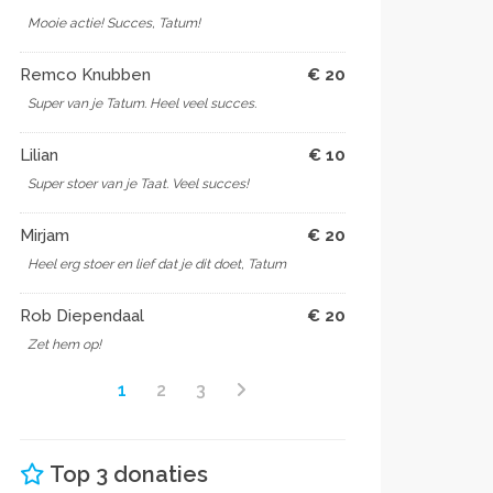
Mooie actie! Succes, Tatum!
Remco Knubben
€ 20
Super van je Tatum. Heel veel succes.
Lilian
€ 10
Super stoer van je Taat. Veel succes!
Mirjam
€ 20
Heel erg stoer en lief dat je dit doet, Tatum
Rob Diependaal
€ 20
Zet hem op!
1
2
3
Top 3 donaties