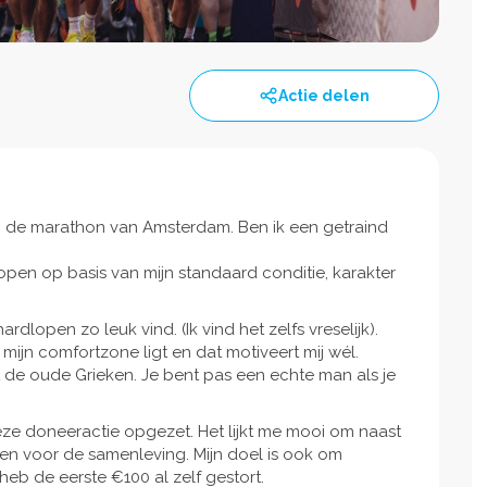
Actie delen
 de marathon van Amsterdam. Ben ik een getraind
lopen op basis van mijn standaard conditie, karakter
dlopen zo leuk vind. (Ik vind het zelfs vreselijk).
 mijn comfortzone ligt en dat motiveert mij wél.
t de oude Grieken. Je bent pas een echte man als je
ze doneeractie opgezet. Het lijkt me mooi om naast
doen voor de samenleving. Mijn doel is ook om
heb de eerste €100 al zelf gestort.