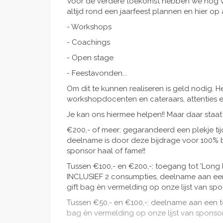
Voor de verdere toekomst hebben we nog ve
altijd rond een jaarfeest plannen en hier o
- Workshops
- Coachings
- Open stage
- Feestavonden...
Om dit te kunnen realiseren is geld nodig. H
workshopdocenten en cateraars, attenties en
Je kan ons hiermee helpen!! Maar daar staat
€200,- of meer: gegarandeerd een plekje t
deelname is door deze bijdrage voor 100% b
sponsor haal of fame!!
Tussen €100,- en €200,-: toegang tot 'Long 
INCLUSIEF 2 consumpties, deelname aan ee
gift bag èn vermelding op onze lijst van spo
Tussen €50,- en €100,-: deelname aan een t
bag èn vermelding op onze lijst van sponsore