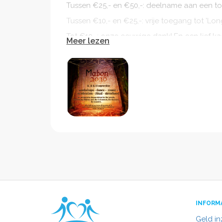
Tussen €25,- en €50,-: deelname aan een t
Tussen €10,- en €25,-: vrije toegang tot 'Lo
Tot €10,-: onze eeuwige dank! En een lief kaa
Meer lezen
longnightsdarkdelights@outlook.com.
En voel je uiteraard vrij om deze acties te d
dansminnende lieden in je leven!
*De workshops die gekozen kunnen worden zi
retreat in september vallen. Hiervoor kan je 
INFORM
Geld i