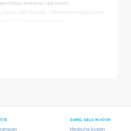
oekomstige workshop naar keuze*.
ng Nights, Dark Delights - A Midwinter Nights Dream'
rtje als je je adres achterlaat op
elen met al je vrienden, familie en andere
jn tijdens reeksen en workshopdagen die buiten de
je alleen inschrijven voor het hele weekend.
ATIE
ZAMEL GELD IN VOOR
nzamelen
Medische kosten