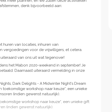
el meer plannen, en we zullen deze activiteiten
p afstemmen, denk bijvoorbeeld aan:
et huren van locaties, inhuren van
 vergoedingen voor de vrijwilligers, et cetera.
 uiteraard van ons uit wat tegenover!
ijdens het Mabon 2020-weekend in september! Je
etaald. Daarnaast uiteraard vermelding in onze
Nights, Dark Delights - A Midwinter Night's Dream
n toekomstige workshop naar keuze*, een unieke
nsoren (indien gewenst natuurlijk).
oekomstige workshop naar keuze*, een unieke gift
n (indien gewenst natuurlijk).