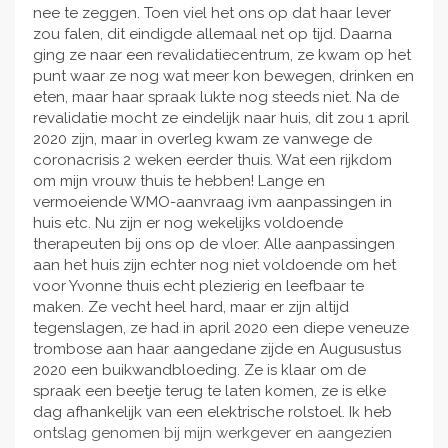
nee te zeggen. Toen viel het ons op dat haar lever
zou falen, dit eindigde allemaal net op tijd. Daarna
ging ze naar een revalidatiecentrum, ze kwam op het
punt waar ze nog wat meer kon bewegen, drinken en
eten, maar haar spraak lukte nog steeds niet. Na de
revalidatie mocht ze eindelijk naar huis, dit zou 1 april
2020 zijn, maar in overleg kwam ze vanwege de
coronacrisis 2 weken eerder thuis. Wat een rijkdom
om mijn vrouw thuis te hebben! Lange en
vermoeiende WMO-aanvraag ivm aanpassingen in
huis etc. Nu zijn er nog wekelijks voldoende
therapeuten bij ons op de vloer. Alle aanpassingen
aan het huis zijn echter nog niet voldoende om het
voor Yvonne thuis echt plezierig en leefbaar te
maken. Ze vecht heel hard, maar er zijn altijd
tegenslagen, ze had in april 2020 een diepe veneuze
trombose aan haar aangedane zijde en Augusustus
2020 een buikwandbloeding. Ze is klaar om de
spraak een beetje terug te laten komen, ze is elke
dag afhankelijk van een elektrische rolstoel. Ik heb
ontslag genomen bij mijn werkgever en aangezien