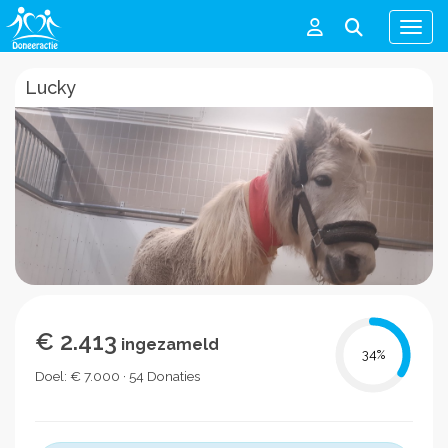
Men
Lucky
€ 2.413
ingezameld
34
%
Doel: € 7.000 · 54 Donaties