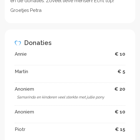
en de donaties. Zoveel lieve mensen! Echt top!
Groetjes Petra
Donaties
Annie
€ 10
Martin
€ 5
Anoniem
€ 20
Samarinda en kinderen veel sterkte met jullie pony
Anoniem
€ 10
Piotr
€ 15