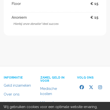
Floor
€ 15
Anoniem
€ 15
Hierbij onze donatie! Veel succes
INFORMATIE
ZAMEL GELD IN
VOLG ONS
VOOR
Geld inzamelen
Medische
kosten
Over ons
Uitvaart
In het nieuws
Wij gebruiken cookies voor een optimale website-ervaring,