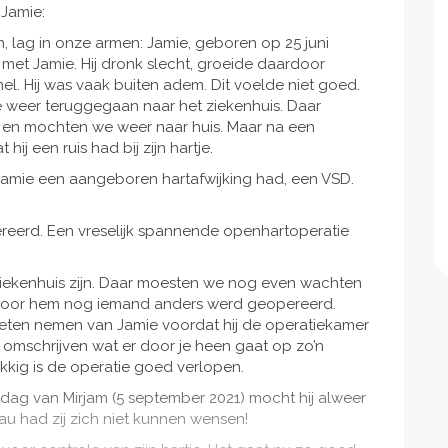
 Jamie:
, lag in onze armen: Jamie, geboren op 25 juni
met Jamie. Hij dronk slecht, groeide daardoor
l. Hij was vaak buiten adem. Dit voelde niet goed.
 weer teruggegaan naar het ziekenhuis. Daar
 en mochten we weer naar huis. Maar na een
j een ruis had bij zijn hartje.
Jamie een aangeboren hartafwijking had, een VSD.
reerd. Een vreselijk spannende openhartoperatie
ziekenhuis zijn. Daar moesten we nog even wachten
 voor hem nog iemand anders werd geopereerd.
eten nemen van Jamie voordat hij de operatiekamer
 te omschrijven wat er door je heen gaat op zo’n
kkig is de operatie goed verlopen.
rdag van Mirjam (5 september 2021) mocht hij alweer
u had zij zich niet kunnen wensen!