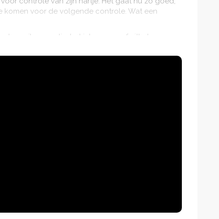
oor controle van zijn hartje. Het gaat nu zo goed,
t te komen voor de volgende controle. Wat een
echo, prik, operatie, het inbrengen of uithalen van
en mooie bedel voor aan zijn TikkieRing. Natuurlijk
 die bedels, maar het is wel een mooie manier om
kt. De bedels vertellen zijn verhaal.
andere kinderen zijn ook te vinden op de website van
in Nederland dat zich uitsluitend inzet voor
ngen bij kinderen. De focus op kinderen is
eel te weinig aandacht is voor deze hele grote
liefst 1 op de 100 baby's wordt geboren met een
en gezin is enorm. Elk jaar worden in Nederland
artafwijking. In Nederland zijn er
25.000
kinderen
ren' genoemd.