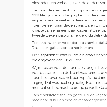
hieronder een verhaaltje van de ouders van
Het mooiste geschenk dat wij konden krijgen
2021.Na zijn geboorte ging het minder goed 
amper, zweette veel en ademde zwaar en sne
Toen we een paar dagen thuis waren zijn we
knapte Jamie na een paar dagen alweer op
tweede ziekenhuisopname werd duidelijk dat hi
Een arts kwam er na onderzoek achter dat 
Dat is een gat tussen de hartkamers.
Op 1 september 2021 is Jamie hieraan geope
die ongeveer vier uur duurde.
Wij moesten voor de operatie vroeg in het 
voordat Jamie aan de beurt was, omdat er
Toen het zover was hebben wij afscheid mo
in ging. Dat was heel erg heftig. Het is niet
moment en hoe machteloos je je voelt. Gelu
Jamie herstelde snel en goed. Op de verjaa
mee naar huis. Een mooier verjaardagscadea