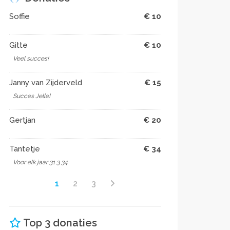
Soffie
€ 10
Gitte
€ 10
Veel succes!
Janny van Zijderveld
€ 15
Succes Jelle!
Gertjan
€ 20
Tantetje
€ 34
Voor elk jaar 31 3 34
1
2
3
Top 3 donaties