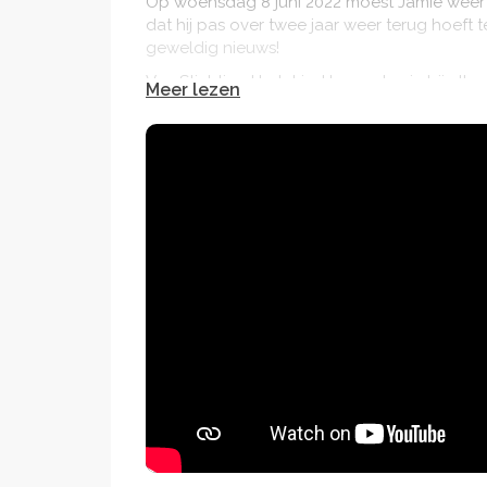
Op woensdag 8 juni 2022 moest Jamie weer v
dat hij pas over twee jaar weer terug hoef
geweldig nieuws!
Van Stichting Hartekind kreeg Jamie bij elke 
Meer lezen
een infuus of sonde of andere behandeling e
begrijpt hij nu nog niet de betekenis van al
hem later te vertellen wat hij heeft meegemaa
Het volledige verhaal en alle verhalen van 
Stichting Hartekind.
Stichting Hartekind is het énige goede doel 
wetenschappelijk onderzoek naar hartafwijki
belangrijk, omdat er op dit moment structur
groep kinderen met een hartafwijking. Maar 
hartafwijking en de impact op een kind en e
ongeveer 700 kinderen geopereerd aan een h
met een hartafwijking, ook wel 'hartekinde