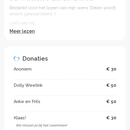
Bedankt voor het lezen van mijn wens. Delen wordt
enorm gewaardeerd :)
Liefs van mij
Meer lezen
Meer informatie:
https://www.c-support.nu/long-covid-een-
multisysteemziekte/
Donaties
Anoniem
€ 30
Dolly Weetink
€ 50
Anke en Frits
€ 50
Klaas!
€ 30
We missen je bij het zwemmen!