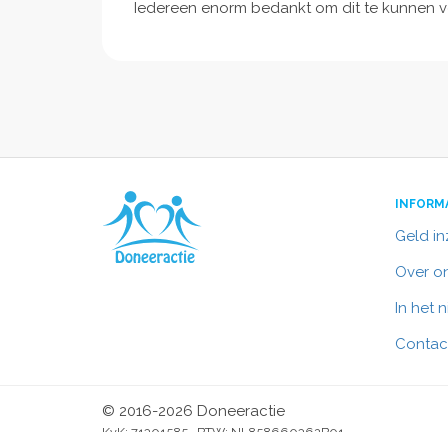
Iedereen enorm bedankt om dit te kunnen 
INFORM
Geld i
Over o
In het 
Contac
© 2016-2026 Doneeractie
KvK: 71301585 BTW: NL858660362B01