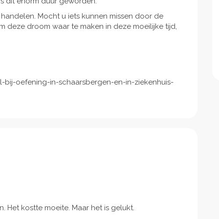
 is dit enorm duur geworden.
van handelen. Mocht u iets kunnen missen door de
m deze droom waar te maken in deze moeilijke tijd,
el-bij-oefening-in-schaarsbergen-en-in-ziekenhuis-
Het kostte moeite. Maar het is gelukt.