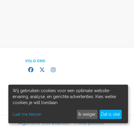
VOLG ONS
Wij gebruiken cookies voor een optimale website-
ervaring, analyse, en gerichte advertenties. Kies welke
cookies je wilt toestaan.
Laat me kiezen
Ik weiger
Dat is oké
Algemene voorwaarden
Privacybeleid