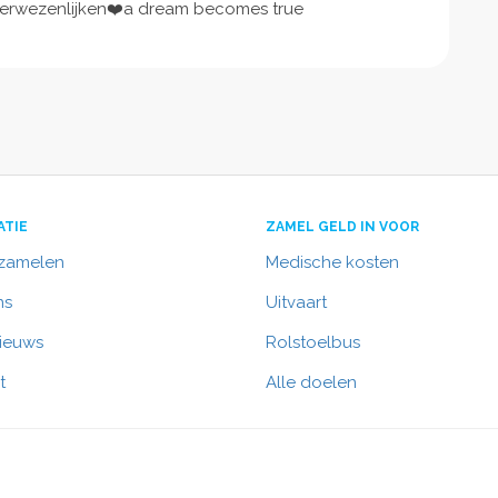
verwezenlijken❤️a dream becomes true
ATIE
ZAMEL GELD IN VOOR
nzamelen
Medische kosten
ns
Uitvaart
nieuws
Rolstoelbus
t
Alle doelen