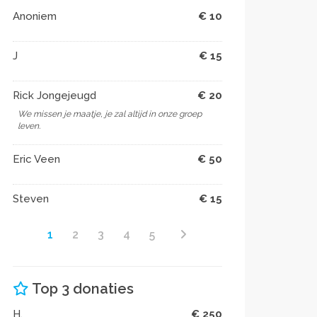
Anoniem
€ 10
J
€ 15
Rick Jongejeugd
€ 20
We missen je maatje, je zal altijd in onze groep
leven.
Eric Veen
€ 50
Steven
€ 15
1
2
3
4
5
Top 3 donaties
H.
€ 250