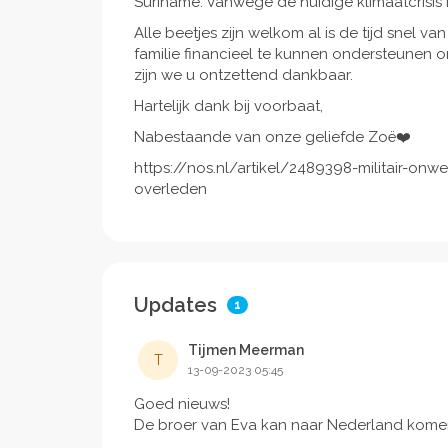
Suriname. Vanwege de huidige klimaatcrisis
Alle beetjes zijn welkom al is de tijd snel 
familie financieel te kunnen ondersteunen o
zijn we u ontzettend dankbaar.
Hartelijk dank bij voorbaat,
Nabestaande van onze geliefde Zoë❤️
https://nos.nl/artikel/2489398-militair-onw
overleden
Updates
1
Tijmen Meerman
T
13-09-2023 05:45
Goed nieuws!
De broer van Eva kan naar Nederland komen. 