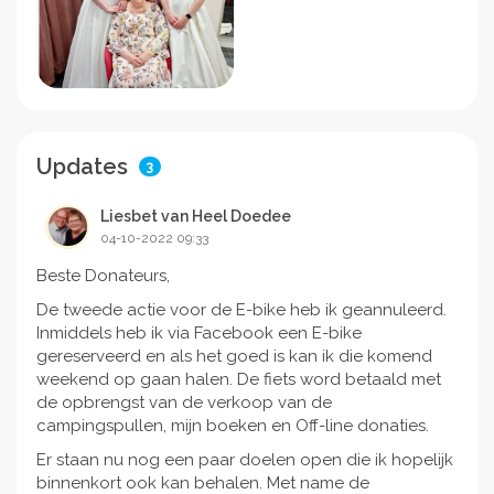
Uitgebreidere uitvaart: Doel behaald.
Als afscheid zou ik graag een Eucharistie viering
hebben, om zoveel mogelijk mensen de kans te
geven om afscheid van mij te nemen en even zo
belangrijk om steun te betuigen aan mijn gezin.
Daarnaast zou ik mijn gezin ook de ruimte willen
Updates
3
geven om op het crematorium, met een klein
gezelschap van familie en vrienden, afscheid te
nemen. Mijn uitvaartverzekering omvat een kerkdienst
Liesbet van Heel Doedee
of een bijeenkomst bij het crematorium. Om beide
04-10-2022 09:33
vieringen plaats te laten vinden zal er dus geld
Beste Donateurs,
bijgelegd moeten worden.
De tweede actie voor de E-bike heb ik geannuleerd.
As sieraden:
Inmiddels heb ik via Facebook een E-bike
Mijn dochters willen graag mijn as laten verwerken in
gereserveerd en als het goed is kan ik die komend
onder andere sieraden.
weekend op gaan halen. De fiets word betaald met
de opbrengst van de verkoop van de
Stamboomfoto's: Doel behaald.
campingspullen, mijn boeken en Off-line donaties.
Ik heb een schilderij gemaakt van mijn favoriete
Er staan nu nog een paar doelen open die ik hopelijk
boom. Ik wil heel graag met oude gezinsfoto's een
binnenkort ook kan behalen. Met name de
stamboomcollage maken van het schilderij.