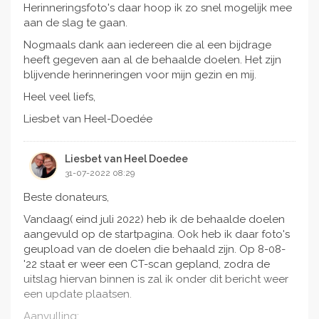
Herinneringsfoto's daar hoop ik zo snel mogelijk mee
Bedank en herdenkingsfoto's:
aan de slag te gaan.
Ik heb in mijn leven tijdens mijn wandelingen heel veel
Nogmaals dank aan iedereen die al een bijdrage
foto's gemaakt. Als herinnering wil ik foto's met
heeft gegeven aan al de behaalde doelen. Het zijn
persoonlijke tekst gaan maken voor familie en
blijvende herinneringen voor mijn gezin en mij.
vrienden.
Heel veel liefs,
Thuis restaurant met chefkok Roy: Doel behaald.
Liesbet van Heel-Doedée
Door mijn pijnklachten kan ik niet lang rechtop zitten.
Een hele avond in een restaurant is dus geen optie
Liesbet van Heel Doedee
meer. Een vriendin kwam met het idee om Roy te
31-07-2022 08:29
vragen om bij ons thuis te komen koken.
Beste donateurs,
Trouwjurken passen en fotoshoot: Doel behaald.
Vandaag( eind juli 2022) heb ik de behaalde doelen
Een wens van mijn dochters is dat ik mee ga om
aangevuld op de startpagina. Ook heb ik daar foto's
bruidsjurken uit te kiezen. Ik zal hun trouwdag nooit
geupload van de doelen die behaald zijn. Op 8-08-
meemaken, maar hoop nog wel deze kans te krijgen.
'22 staat er weer een CT-scan gepland, zodra de
Aansluitend willen we een fotoshoot gaan doen,
uitslag hiervan binnen is zal ik onder dit bericht weer
zodat voor mijn meiden dit moment vastgelegd word.
een update plaatsen.
Paar nachten kamperen in Oisterwijk: Camping
Aanvulling:
gereserveerd. Doel behaald.