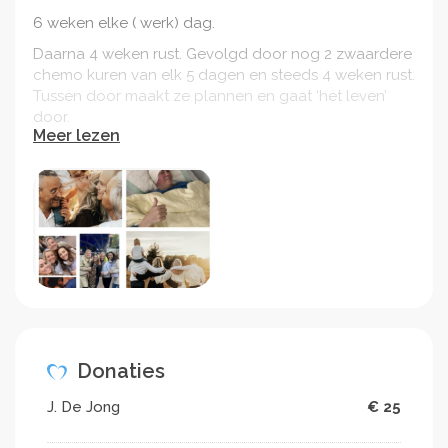
6 weken elke ( werk) dag.
Daarna 4 weken rust. Gevolgd door nog 2 zwaardere
chemo kuren van elk 5 dagen en steeds 4 weken rust.
Tussen door maakt ze plannen en gaat ‘het leven’
door.
Meer lezen
Ze doet het wonderlijk goed en vecht ervoor om hier
zo lang mogelijk te blijven..
Haar 30e verjaardag kon niet gevierd worden
doordat ze Corona had en nu …
wil ze graag 31 december een ‘ levensfeest’ met al
haar dierbaren. En een artiest, hopelijk Frank van
Etten. Een artiest die zingt over hoe zij in het leven
staat’. En waar ze zelf hard mee zingt;
( 🎶 maar waar ik ook ben en wat ik ook doe , ik ben
nog lang niet levensmoe, dus ik lach , zing , huil en
Donaties
bid- en bewonder elke dag 🎶)
J. De Jong
€ 25
En daarna bijkomen en genieten van de
herinneringen die op deze dag gemaakt.