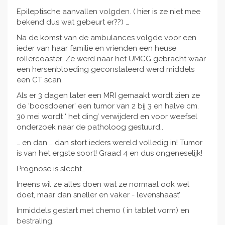
Epileptische aanvallen volgden. ( hier is ze niet mee
bekend dus wat gebeurt er??) …
Na de komst van de ambulances volgde voor een
ieder van haar familie en vrienden een heuse
rollercoaster. Ze werd naar het UMCG gebracht waar
een hersenbloeding geconstateerd werd middels
een CT scan.
Als er 3 dagen later een MRI gemaakt wordt zien ze
de ‘boosdoener’ een tumor van 2 bij 3 en halve cm.
30 mei wordt ‘ het ding’ verwijderd en voor weefsel
onderzoek naar de patholoog gestuurd..
… en dan … dan stort ieders wereld volledig in! Tumor
is van het ergste soort! Graad 4 en dus ongeneselijk!
Prognose is slecht…
Ineens wil ze alles doen wat ze normaal ook wel
doet, maar dan sneller en vaker - levenshaast’
Inmiddels gestart met chemo ( in tablet vorm) en
bestraling.