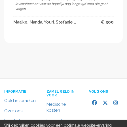
levensfeest en voor de hopelijk nog lange tijd erna die gaat
volgen.
Maaike, Nanda, Youri, Stefanie en Tim
€ 300
INFORMATIE
ZAMEL GELD IN
VOLG ONS
VOOR
Geld inzamelen
Medische
kosten
Over ons
Uitvaart
In het nieuws
Wij gebruiken cookies voor een optimale website-ervaring,