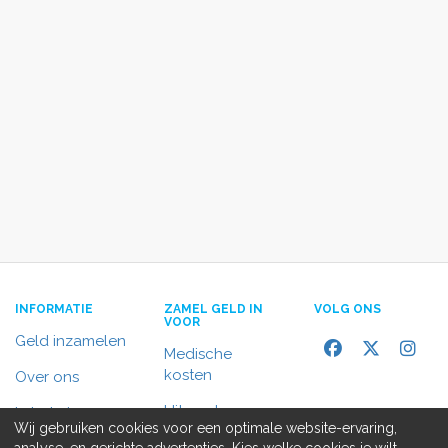
INFORMATIE
ZAMEL GELD IN
VOLG ONS
VOOR
Geld inzamelen
Medische
kosten
Over ons
Uitvaart
In het nieuws
Wij gebruiken cookies voor een optimale website-ervaring,
Rolstoelbus
analyse, en gerichte advertenties. Kies welke cookies je wilt