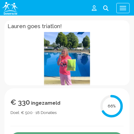
Men
Lauren goes triatlon!
€ 330
ingezameld
66
%
Doel: € 500 · 18 Donaties