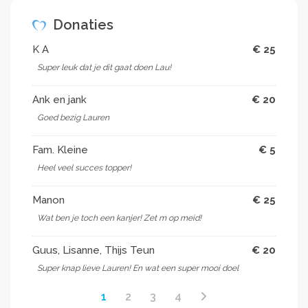
Donaties
K A
€ 25
Super leuk dat je dit gaat doen Lau!
Ank en jank
€ 20
Goed bezig Lauren
Fam. Kleine
€ 5
Heel veel succes topper!
Manon
€ 25
Wat ben je toch een kanjer! Zet m op meid!
Guus, Lisanne, Thijs Teun
€ 20
Super knap lieve Lauren! En wat een super mooi doel
1
2
3
4