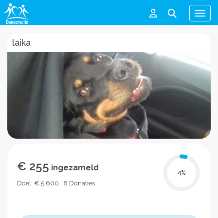
Men
laika
€ 255
ingezameld
4
%
Doel: € 5.600 · 8 Donaties