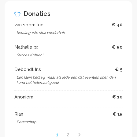
Donaties
van soom luc
€ 40
betaling 1ste stuk voederbak
Nathalie pr.
€ 50
Succes Katrien!
Debondt Iris
€ 5
Een klein bedrag, maar als iedereen dat eventjes doet, dan
komt het helemaal goed!
Anoniem
€ 10
Rian
€ 15
Beterschap
1
2